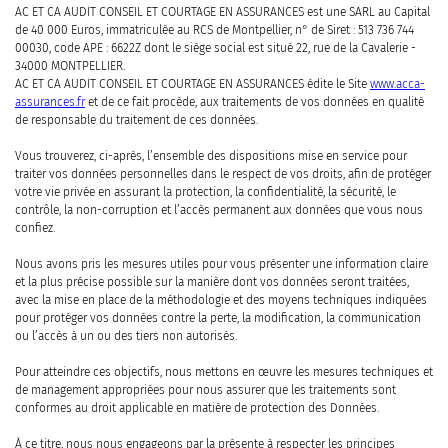
AC ET CA AUDIT CONSEIL ET COURTAGE EN ASSURANCES est une SARL au Capital
de 40 000 Euros, immatriculée au RCS de Montpellier, n° de Siret : 513 736 744
00030, code APE : 6622Z dont le siège social est situé 22, rue de la Cavalerie -
34000 MONTPELLIER.
AC ET CA AUDIT CONSEIL ET COURTAGE EN ASSURANCES édite le Site
www.acca-
assurances.fr
et de ce fait procède, aux traitements de vos données en qualité
de responsable du traitement de ces données.
Vous trouverez, ci-après, l’ensemble des dispositions mise en service pour
traiter vos données personnelles dans le respect de vos droits, afin de protéger
votre vie privée en assurant la protection, la confidentialité, la sécurité, le
contrôle, la non-corruption et l’accès permanent aux données que vous nous
confiez.
Nous avons pris les mesures utiles pour vous présenter une information claire
et la plus précise possible sur la manière dont vos données seront traitées,
avec la mise en place de la méthodologie et des moyens techniques indiquées
pour protéger vos données contre la perte, la modification, la communication
ou l’accès à un ou des tiers non autorisés.
Pour atteindre ces objectifs, nous mettons en œuvre les mesures techniques et
de management appropriées pour nous assurer que les traitements sont
conformes au droit applicable en matière de protection des Données.
À ce titre, nous nous engageons par la présente à respecter les principes