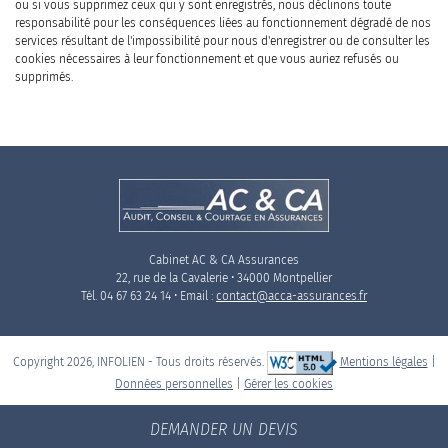
ou si vous supprimez ceux qui y sont enregistrés, nous déclinons toute
responsabilité pour les conséquences liées au fonctionnement dégradé de nos
services résultant de l'impossibilité pour nous d'enregistrer ou de consulter les
cookies nécessaires à leur fonctionnement et que vous auriez refusés ou
supprimés.
Cabinet AC & CA Assurances
22, rue de la Cavalerie • 34000 Montpellier
Tél. 04 67 63 24 14 • Email :
contact@acca-assurances.fr
Copyright 2026, INFOLIEN - Tous droits réservés.
Mentions légales
|
Données personnelles
|
Gérer les cookies
DEMANDER UN DEVIS